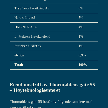
Tryg Vesta Forsikring AS
6%
Nordea Liv AS
5%
DNB NOR ASA
4%
L. Meltzers Høyskolefond
1%
Stiftelsen UNIFOB
1%
Øvrige
0,9%
Totalt
100%
Eiendomsdrift av Thormøhlens gate 55
– Høyteknologisenteret
Thormøhlens gate 55 består av følgende sameiere med
eierskap til seksjoner: