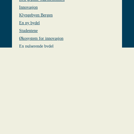
Innovasjon
Klyngebyen Bergen
En ny bydel
Studentene
Økosystem for innovasjon
En pulserende bydel
keyboard_ar
Se også
Marin Klynge
Kontakt
Thormøhlens gate 53E
5006 BERGEN