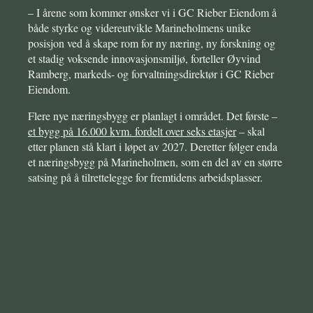
– I årene som kommer ønsker vi i GC Rieber Eiendom å
både styrke og videreutvikle Marineholmens unike
posisjon ved å skape rom for ny næring, ny forskning og
et stadig voksende innovasjonsmiljø, for
teller Øyvind
Ramberg, markeds- og forvaltningsdirektør i GC Rieber
Eiendom.
Flere nye næringsbygg er plan
lagt i området. Det første –
et bygg på 16.000 kvm. fordelt over seks etasjer
– skal
etter planen stå klart i løpet av 2027. Deretter følger enda
et næringsbygg på Marine
holmen, som en del av en større
satsing på å tilrettelegge for frem
tidens arbeidsplasser.