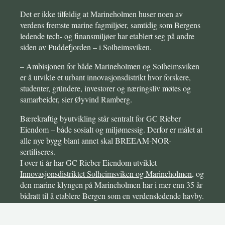
Det er ikke tilfeldig at Marineholmen huser noen av
verdens fremste marine fagmiljøer, samtidig som Bergens
ledende tech- og finansmiljøer har etablert seg på andre
siden av Puddefjorden – i Solheimsviken.
– Ambisjonen for både Marineholmen og Solheimsviken
er å utvikle et urbant innovasjonsdistrikt hvor forskere,
studenter, gründere, investorer og næringsliv møtes og
samarbeider, sier Øyvind Ramberg.
Bærekraftig byutvikling står sentralt for GC Rieber
Eiendom – både sosialt og miljømessig. Derfor er målet at
alle nye bygg blant annet skal BREEAM-NOR-
sertifiseres.
I over ti år har GC Rieber Eiendom utviklet
Innovasjonsdistriktet Solheimsviken og Marineholmen
, og
den marine klyngen på Marineholmen har i mer enn 35 år
bidratt til å etablere Bergen som en verdensledende havby.
keyboard_ar
Det er investert over 400 millioner i forskningsrelatert