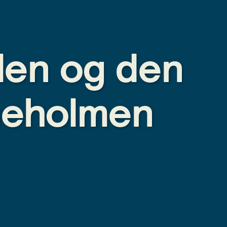
ilen og den
neholmen