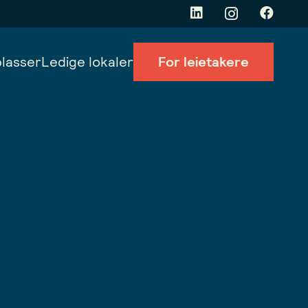
lasser
Ledige lokaler
For leietakere