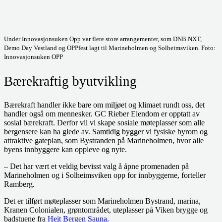
Under Innovasjonsuken Opp var flere store arrangementer, som DNB NXT,
Demo Day Vestland og OPPfest lagt til Marineholmen og Solheimsviken. Foto:
Innovasjonsuken OPP
Bærekraftig byutvikling
Bærekraft handler ikke bare om miljøet og klimaet rundt oss, det
handler også om mennesker. GC Rieber Eiendom er opptatt av
sosial bærekraft. Derfor vil vi skape sosiale møteplasser som alle
bergensere kan ha glede av. Samtidig bygger vi fysiske byrom og
attraktive gateplan, som Bystranden på Marineholmen, hvor alle
byens innbyggere kan oppleve og nyte.
– Det har vært et veldig bevisst valg å åpne promenaden på
Marineholmen og i Solheimsviken opp for innbyggerne, forteller
Ramberg.
Det er tilført møteplasser som Marineholmen Bystrand, marina,
Kranen Colonialen, grøntområdet, uteplasser på Viken brygge og
badstuene fra
Heit Bergen Sauna
.