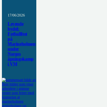
17/06/2026
Levende
bydel:
Fotballfest
på
Marineholmen
under
Norges
åpningskamp
i VM