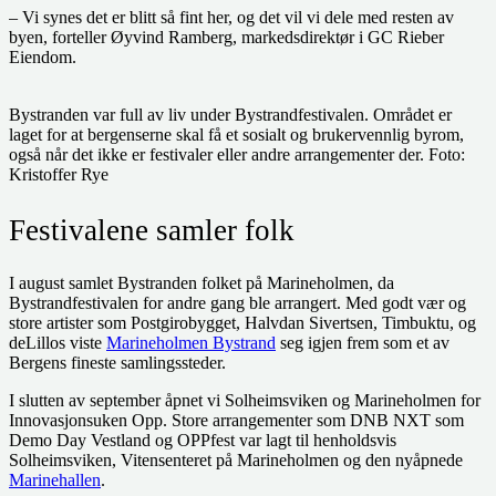
– Vi synes det er blitt så fint her, og det vil vi dele med resten av
byen, forteller Øyvind Ramberg, markedsdirektør i GC Rieber
Eiendom.
Bystranden var full av liv under Bystrandfestivalen. Området er
laget for at bergenserne skal få et sosialt og brukervennlig byrom,
også når det ikke er festivaler eller andre arrangementer der. Foto:
Kristoffer Rye
Festivalene samler folk
I august samlet Bystranden folket på Marineholmen, da
Bystrandfestivalen for andre gang ble arrangert. Med godt vær og
store artister som Postgirobygget, Halvdan Sivertsen, Timbuktu, og
deLillos viste
Marineholmen Bystrand
seg igjen frem som et av
Bergens fineste samlingssteder.
I slutten av september åpnet vi Solheimsviken og Marineholmen for
Innovasjonsuken Opp. Store arrangementer som DNB NXT som
Demo Day Vestland og OPPfest var lagt til henholdsvis
Solheimsviken, Vitensenteret på Marineholmen og den nyåpnede
Marinehallen
.