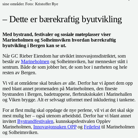
sine områder. Foto: Kristoffer Rye
– Dette er bærekraftig byutvikling
Med bystrand, festivaler og sosiale møteplasser viser
Marineholmen og Solheimsviken hvordan bærekraftig
byutvikling i Bergen kan se ut.
Når GC Rieber Eiendom har utviklet innovasjonsdistriktet, som
består av
Marineholmen
og Solheimsviken, har mennesker stått i
sentrum. Både de som jobber her, de som bor i nærheten og hele
resten av Bergen.
Vi vil at områdene skal brukes av alle. Derfor har vi åpnet dem opp
med blant annet promenaden på Marineholmen, den fineste
bystranden i Bergen, badetrappene, flerbrukslokalet i Marinehallen
og Viken brygge. Alt er selvsagt utformet med inkludering i tankene.
For at flest mulig skal oppdage de nye perlene, vil vi at det skal skje
mest mulig her – også utenom arbeidstid. Derfor har vi blant annet
invitert
Bystrandfestivalen
, kunnskapsfestivalen Opplev
Marineholmen,
Innovasjonsuken OPP
og
Feilefest
til Marineholmen
og Solheimsviken.