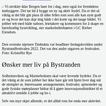
– Vi utvikler ikke Bergen bare for i dag, men også for fremtidens
innbyggere. Det tar tid å bygge en ny og aktiv bydel. Da er det så
viktig at det blir gitt plass til slike felles rom som alle kan nyte godt
av og hvor det kan skje ting både i det korte og det lange bildet. Vi
jobber tett med både naboer, leietakere og kommunen for å skape en
bærekraftig byutvikling, sier markedsdirektøren i GC Rieber
Eiendom.
Den svenske stjernen Timbuktu var headliner fredagskvelden under
Bystrandfestivalen 2022. Det var den andre utgaven av festivalen.
Foto: Kristoffer Rye
Ønsker mer liv på Bystranden
Solheimsviken og Marineholmen skal være levende bydeler. Da er
det viktig at de som jobber her ikke bare går rett hjem hver dag når
de stempler ut. Interessante arrangementer, festivaler, spisesteder og
gode fysiske møteplasser bidrar til å gjøre innovasjonsdistriktet til et
attraktivt område å jobbe og bo i.
Selv om mye skjer allerede, er det alltid rom for enda mer aktivitet.